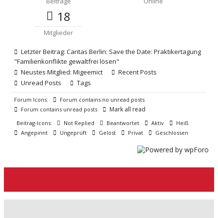
Beiträge
Online
18
Mitglieder
Letzter Beitrag:
Caritas Berlin: Save the Date: Praktikertagung
"Familienkonflikte gewaltfrei lösen"
Neustes Mitglied:
Migeemict
Recent Posts
Unread Posts
Tags
Forum Icons:
Forum contains no unread posts
Mark all read
Forum contains unread posts
Beitrag-Icons:
Not Replied
Beantwortet
Aktiv
Heiß
Angepinnt
Ungeprüft
Gelöst
Privat
Geschlossen