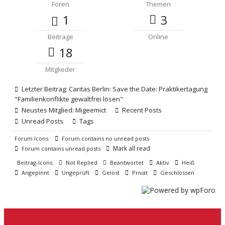
Foren
Themen
1
3
Beiträge
Online
18
Mitglieder
Letzter Beitrag:
Caritas Berlin: Save the Date: Praktikertagung
"Familienkonflikte gewaltfrei lösen"
Neustes Mitglied:
Migeemict
Recent Posts
Unread Posts
Tags
Forum Icons:
Forum contains no unread posts
Mark all read
Forum contains unread posts
Beitrag-Icons:
Not Replied
Beantwortet
Aktiv
Heiß
Angepinnt
Ungeprüft
Gelöst
Privat
Geschlossen