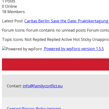
1
Posts
0
Online
18
Members
Latest Post:
Caritas Berlin: Save the Date: Praktikertagung 
Forum Icons:
Forum contains no unread posts
Forum conta
Topic Icons:
Not Replied
Replied
Active
Hot
Sticky
Unappro
Powered by wpForo version 1.5.5
Contact:
info@familyconflict.eu
Contact
Privacy Policy
Imprint