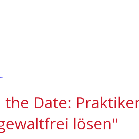
..
e the Date: Praktik
 gewaltfrei lösen"